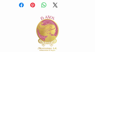
INFORMAÇÕES
Estatuto >
Regulamento >
Código de conduta ética >
Quem somos >
CADASTRE-SE
É rapido e facil >