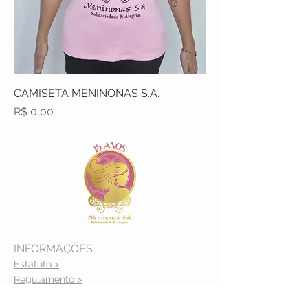
CAMISETA MENINONAS S.A.
Preço
R$ 0,00
INFORMAÇÕES
Estatuto >
Regulamento >
Código de conduta ética >